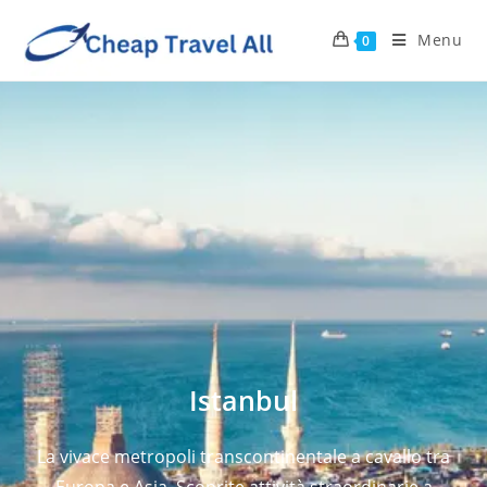
Menu
0
Istanbul
La vivace metropoli transcontinentale a cavallo tra