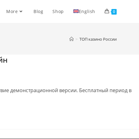
More
Blog
Shop
English
0
>
ТОП казино России
йн
тствие демонстрационной версии. Бесплатный период в