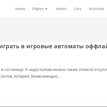
Home
Flights
Hotels
Cars
Activities
играть в игровые автоматы оффла
р в гостинице. К недостаткам можно также отнести отсу
слотов, лотерей. Безвозмездно…