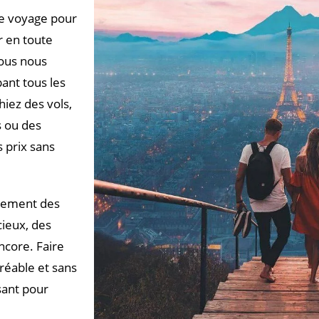
de voyage pour
r en toute
Nous nous
ant tous les
iez des vols,
s ou des
 prix sans
èrement des
cieux, des
ncore. Faire
gréable et sans
sant pour