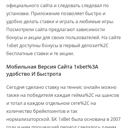
официального сайта и следовать следовал по
установке. Приложение позволяет быстро и
удобно делать ставки и играть а любимые игры.
Посмотрели сайта предлагают зависимости
бонусы и акции для своих пользователей. На сайте
1xbet доступны бонусы в первый депозит%2C
бесплатные ставки и те акции.
Мобильная Версия Сайта 1xbet%3A
удобство И Быстрота
Сегодня сделано ставку на теннис онлайн можно
также на победителя каждая гейма%2C на шансов
и тотал а каждом отдельном сете%2C на
количество брейкпоинтов и так
нормализаторской. БК 1xBet была основана в 2007
году и ним прошедший период сделалось одним