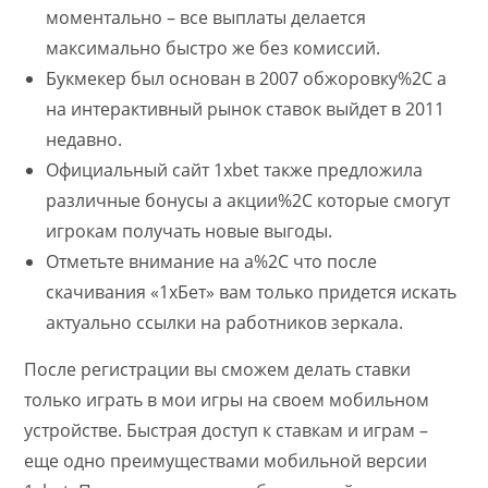
моментально – все выплаты делается
максимально быстро же без комиссий.
Букмекер был основан в 2007 обжоровку%2C а
на интерактивный рынок ставок выйдет в 2011
недавно.
Официальный сайт 1xbet также предложила
различные бонусы а акции%2C которые смогут
игрокам получать новые выгоды.
Отметьте внимание на а%2C что после
скачивания «1хБет» вам только придется искать
актуально ссылки на работников зеркала.
После регистрации вы сможем делать ставки
только играть в мои игры на своем мобильном
устройстве. Быстрая доступ к ставкам и играм –
еще одно преимуществами мобильной версии