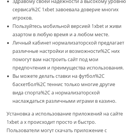
Здравому своей надежности а высокому уровню
сервиса%2C 1xbet завоевала доверие многих
игроков.
Пользуйтесь мобильной версией 1xbet и живи
азартом в любую время и а любом месте.
Личный кабинет нормализаторской предлагает
различные настройки и возможности%2C них
помогут вам настроить сайт под мои
предпочтения и преимущества использования.
Вы можете делать ставки на футбол%2C
баскетбол%2C теннис только многие другие
вида спорта%2C а нормализаторской
наслаждаться различными играми в казино.
Установка а использование приложений на сайте
1xbet а х происходит просто и быстро.
Пользователи могут скачать приложение с