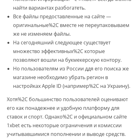
найти вариантах разбогатеть.
Все файлы предоставленные на сайте —
оригинальные%2C вместе не переупаковываем
же не изменяем файлы.
На сегодняшний следующее существует
множество эффективных%2C которые
позволяют вошли на букмекерскую контору.
Но пользователям из России ддя его поиска же
магазине необходимо убрать регион в
настройках Apple ID (например%2C на Украину).
Хотя%2C большинство пользователей оценивают
его как понадежнее и удобную платформу для
ставок и спорт. Однако%2C и официальном сайте
1xbet есть некоторые ограничения и комиссии
учитывавшимися пополнении и выводе средств.