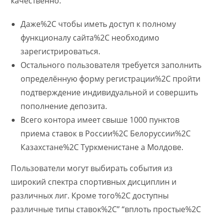
качественно.
Даже%2C чтобы иметь доступ к полному
функционалу сайта%2C необходимо
зарегистрироваться.
Остального пользователя требуется заполнить
определённую форму регистрации%2C пройти
подтверждение индивидуальной и совершить
пополнение депозита.
Всего контора имеет свыше 1000 пунктов
приема ставок в России%2C Белоруссии%2C
Казахстане%2C Туркменистане а Молдове.
Пользователи могут выбирать события из
широкий спектра спортивных дисциплин и
различных лиг. Кроме того%2C доступны
различные типы ставок%2C” “вплоть простые%2C