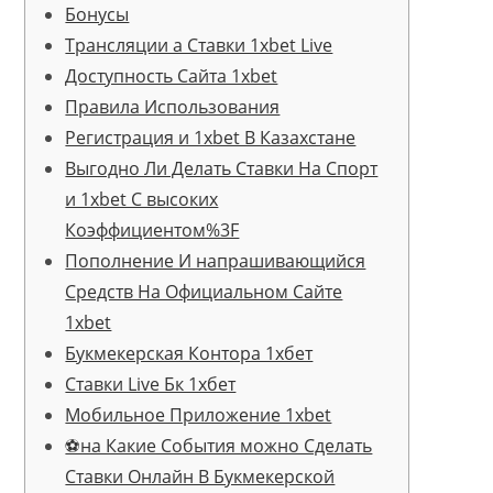
Бонусы
Трансляции а Ставки 1xbet Live
Доступность Сайта 1xbet
Правила Использования
Регистрация и 1xbet В Казахстане
Выгодно Ли Делать Ставки На Спорт
и 1xbet С высоких
Коэффициентом%3F
Пополнение И напрашивающийся
Средств На Официальном Сайте
1xbet
Букмекерская Контора 1хбет
Ставки Live Бк 1хбет
Мобильное Приложение 1xbet
⚽на Какие События можно Сделать
Ставки Онлайн В Букмекерской