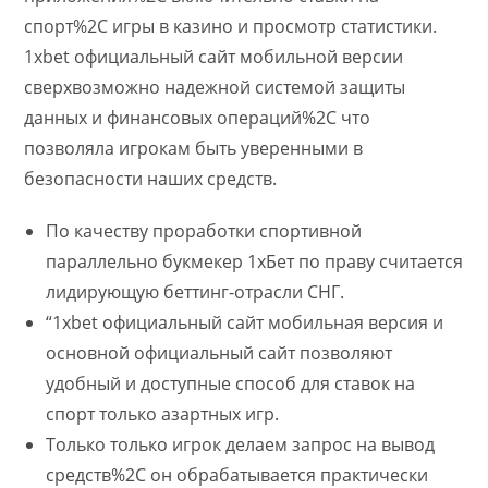
спорт%2C игры в казино и просмотр статистики.
1xbet официальный сайт мобильной версии
сверхвозможно надежной системой защиты
данных и финансовых операций%2C что
позволяла игрокам быть уверенными в
безопасности наших средств.
По качеству проработки спортивной
параллельно букмекер 1хБет по праву считается
лидирующую беттинг-отрасли СНГ.
“1xbet официальный сайт мобильная версия и
основной официальный сайт позволяют
удобный и доступные способ для ставок на
спорт только азартных игр.
Только только игрок делаем запрос на вывод
средств%2C он обрабатывается практически