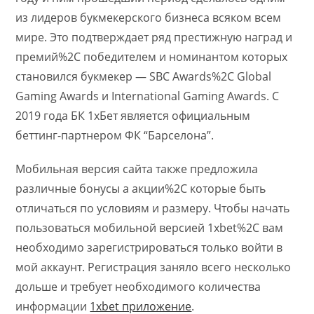
из лидеров букмекерского бизнеса всяком всем
мире. Это подтверждает ряд престижную наград и
премий%2C победителем и номинантом которых
становился букмекер — SBC Awards%2C Global
Gaming Awards и International Gaming Awards. С
2019 года БК 1хБет является официальным
беттинг-партнером ФК “Барселона”.
Мобильная версия сайта также предложила
различные бонусы а акции%2C которые быть
отличаться по условиям и размеру. Чтобы начать
пользоваться мобильной версией 1xbet%2C вам
необходимо зарегистрироваться только войти в
мой аккаунт. Регистрация заняло всего несколько
дольше и требует необходимого количества
информации
1xbet приложение
.