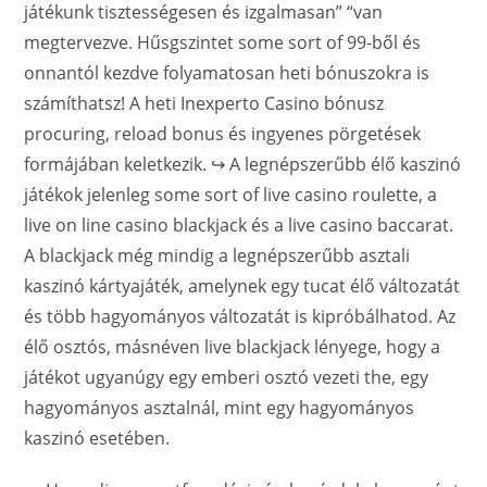
játékunk tisztességesen és izgalmasan” “van
megtervezve. Hűsgszintet some sort of 99-ből és
onnantól kezdve folyamatosan heti bónuszokra is
számíthatsz! A heti Inexperto Casino bónusz
procuring, reload bonus és ingyenes pörgetések
formájában keletkezik. ↪ A legnépszerűbb élő kaszinó
játékok jelenleg some sort of live casino roulette, a
live on line casino blackjack és a live casino baccarat.
A blackjack még mindig a legnépszerűbb asztali
kaszinó kártyajáték, amelynek egy tucat élő változatát
és több hagyományos változatát is kipróbálhatod. Az
élő osztós, másnéven live blackjack lényege, hogy a
játékot ugyanúgy egy emberi osztó vezeti the, egy
hagyományos asztalnál, mint egy hagyományos
kaszinó esetében.