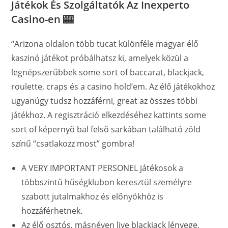
Játékok És Szolgáltatók Az Inexperto
Casino-en 🎰
“Arizona oldalon több tucat különféle magyar élő
kaszinó játékot próbálhatsz ki, amelyek közül a
legnépszerűbbek some sort of baccarat, blackjack,
roulette, craps és a casino hold’em. Az élő játékokhoz
ugyanúgy tudsz hozzáférni, great az összes többi
játékhoz. A regisztráció elkezdéséhez kattints some
sort of képernyő bal felső sarkában található zöld
színű “csatlakozz most” gombra!
A VERY IMPORTANT PERSONEL játékosok a
többszintű hűségklubon keresztül személyre
szabott jutalmakhoz és előnyökhöz is
hozzáférhetnek.
Az élő osztós, másnéven live blackjack lényege,