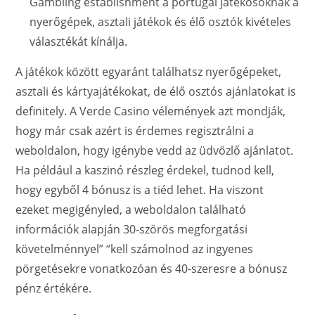
Gambling establishment a portugál játékosoknak a
nyerőgépek, asztali játékok és élő osztók kivételes
választékát kínálja.
A játékok között egyaránt találhatsz nyerőgépeket,
asztali és kártyajátékokat, de élő osztós ajánlatokat is
definitely. A Verde Casino vélemények azt mondják,
hogy már csak azért is érdemes regisztrálni a
weboldalon, hogy igénybe vedd az üdvözlő ajánlatot.
Ha például a kaszinó részleg érdekel, tudnod kell,
hogy egyből 4 bónusz is a tiéd lehet. Ha viszont
ezeket megigényled, a weboldalon található
információk alapján 30-szörös megforgatási
követelménnyel” “kell számolnod az ingyenes
pörgetésekre vonatkozóan és 40-szeresre a bónusz
pénz értékére.