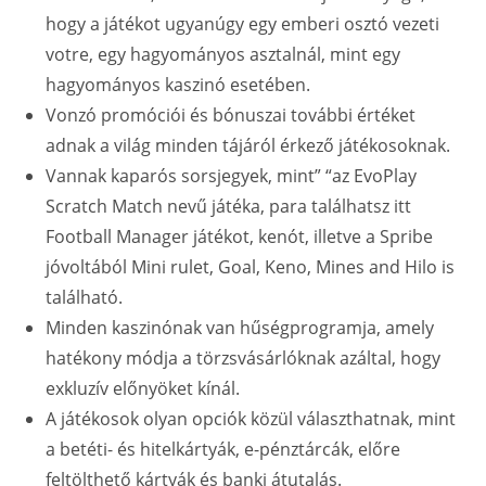
hogy a játékot ugyanúgy egy emberi osztó vezeti
votre, egy hagyományos asztalnál, mint egy
hagyományos kaszinó esetében.
Vonzó promóciói és bónuszai további értéket
adnak a világ minden tájáról érkező játékosoknak.
Vannak kaparós sorsjegyek, mint” “az EvoPlay
Scratch Match nevű játéka, para találhatsz itt
Football Manager játékot, kenót, illetve a Spribe
jóvoltából Mini rulet, Goal, Keno, Mines and Hilo is
található.
Minden kaszinónak van hűségprogramja, amely
hatékony módja a törzsvásárlóknak azáltal, hogy
exkluzív előnyöket kínál.
A játékosok olyan opciók közül választhatnak, mint
a betéti- és hitelkártyák, e-pénztárcák, előre
feltölthető kártyák és banki átutalás.