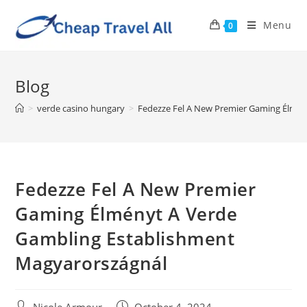
Menu
0
Blog
>
verde casino hungary
>
Fedezze Fel A New Premier Gaming Élmén
Fedezze Fel A New Premier
Gaming Élményt A Verde
Gambling Establishment
Magyarországnál