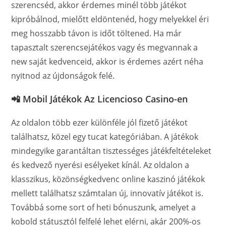
szerencséd, akkor érdemes minél több játékot
kipróbálnod, mielőtt eldöntenéd, hogy melyekkel éri
meg hosszabb távon is időt töltened. Ha már
tapasztalt szerencsejátékos vagy és megvannak a
new saját kedvenceid, akkor is érdemes azért néha
nyitnod az újdonságok felé.
📲 Mobil Játékok Az Licencioso Casino-en
Az oldalon több ezer különféle jól fizető játékot
találhatsz, közel egy tucat kategóriában. A játékok
mindegyike garantáltan tisztességes játékfeltételeket
és kedvező nyerési esélyeket kínál. Az oldalon a
klasszikus, közönségkedvenc online kaszinó játékok
mellett találhatsz számtalan új, innovatív játékot is.
Továbbá some sort of heti bónuszunk, amelyet a
kobold státusztól felfelé lehet elérni, akár 200%-os