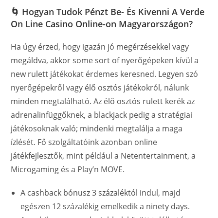
🌀 Hogyan Tudok Pénzt Be- És Kivenni A Verde
On Line Casino Online-on Magyarországon?
Ha úgy érzed, hogy igazán jó megérzésekkel vagy
megáldva, akkor some sort of nyerőgépeken kívül a
new rulett játékokat érdemes keresned. Legyen szó
nyerőgépekről vagy élő osztós játékokról, nálunk
minden megtalálható. Az élő osztós rulett kerék az
adrenalinfüggőknek, a blackjack pedig a stratégiai
játékosoknak való; mindenki megtalálja a maga
ízlését. Fő szolgáltatóink azonban online
játékfejlesztők, mint például a Netentertainment, a
Microgaming és a Play’n MOVE.
A cashback bónusz 3 százaléktól indul, majd
egészen 12 százalékig emelkedik a ninety days.