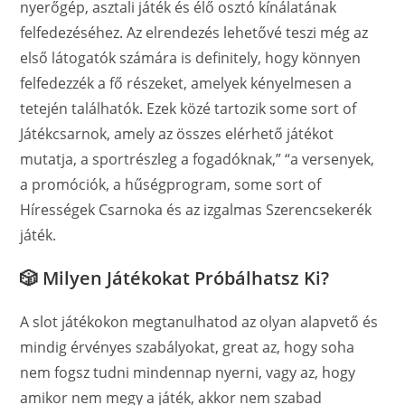
nyerőgép, asztali játék és élő osztó kínálatának
felfedezéséhez. Az elrendezés lehetővé teszi még az
első látogatók számára is definitely, hogy könnyen
felfedezzék a fő részeket, amelyek kényelmesen a
tetején találhatók. Ezek közé tartozik some sort of
Játékcsarnok, amely az összes elérhető játékot
mutatja, a sportrészleg a fogadóknak,” “a versenyek,
a promóciók, a hűségprogram, some sort of
Hírességek Csarnoka és az izgalmas Szerencsekerék
játék.
🎲 Milyen Játékokat Próbálhatsz Ki?
A slot játékokon megtanulhatod az olyan alapvető és
mindig érvényes szabályokat, great az, hogy soha
nem fogsz tudni mindennap nyerni, vagy az, hogy
amikor nem megy a játék, akkor nem szabad