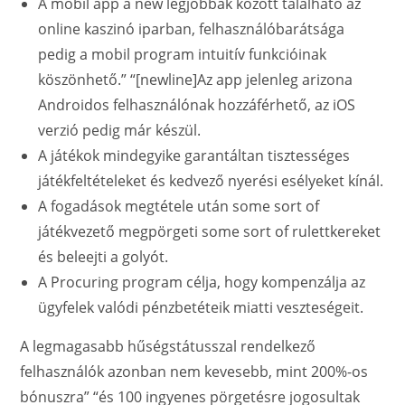
A mobil app a new legjobbak között található az
online kaszinó iparban, felhasználóbarátsága
pedig a mobil program intuitív funkcióinak
köszönhető.” “[newline]Az app jelenleg arizona
Androidos felhasználónak hozzáférhető, az iOS
verzió pedig már készül.
A játékok mindegyike garantáltan tisztességes
játékfeltételeket és kedvező nyerési esélyeket kínál.
A fogadások megtétele után some sort of
játékvezető megpörgeti some sort of rulettkereket
és beleejti a golyót.
A Procuring program célja, hogy kompenzálja az
ügyfelek valódi pénzbetéteik miatti veszteségeit.
A legmagasabb hűségstátusszal rendelkező
felhasználók azonban nem kevesebb, mint 200%-os
bónuszra” “és 100 ingyenes pörgetésre jogosultak