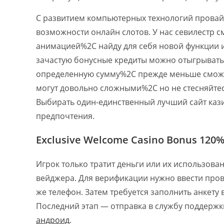
С развитием компьютерных технологий провай
возможности онлайн слотов. У нас севилестр 
анимацией%2C найду для себя новой функции и
зачастую бонусные кредиты можно отыгрывать
определенную сумму%2C прежде меньше сможет
могут довольно сложными%2C но не стесняйтес
Выбирать один-единственный лучший сайт каз
предпочтения.
Exclusive Welcome Casino Bonus 120%
Игрок только тратит деньги или их использов
вейджера. Для верификации нужно ввести про
же телефон. Затем требуется заполнить анкету
Последний этап — отправка в службу поддерж
андроид
.