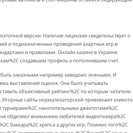
сктопной версии. Наличие лицензии свидетельствует о
ний и подназначенных проведения азартных игр в
тандартами и правилами. Онлайн казино в Украине
чкам%2C создавшим профиль а пополнившим счет.
 быть заказными например заведомо ложными. И
ема выставления оценок. Она было учитывать
тавить объективный рейтинг%2C по которым читатели
о. Игорные сайты нормализаторской привлекают клиенто
и турнирами%2C накопительными джекпотами%2C
и не обделяют вниманием любителей видеопокера%2C
%2C баккара%2C крэпса а других игр. Помимо того%2C