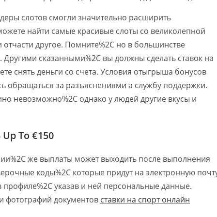
деры слотов смогли значительно расширить
сможете найти самые красивые слоты со великолепной
 отчасти другое. Помните%2C но в большинстве
. Другими сказанными%2C вы должны сделать ставок на
е снять деньги со счета. Условия отыгрыша бонусов
ь обращаться за разъяснениями а службу поддержки.
ино невозможно%2C однако у людей другие вкусы и
 Up To €150
ании%2C же выплаты может выходить после выполнения
верочные коды%2C которые придут на электронную почт
 в профиле%2C указав и ней персональные данные.
ки фотографий документов
ставки на спорт онлайн