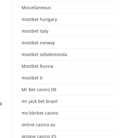
Miscellaneous
mostbet hungary
mostbet italy
mostbet norway
mostbet ozbekistonda
Mostbet Russia
mostbet tr
Mr Bet casino DE
mr jack bet brazil
в
mx-bbrbet-casino
online casino au
onlone casino ES