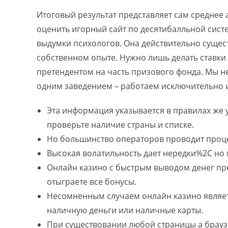
Итоговый результат представляет сам среднее
оценить игорный сайт по десятибалльной сист
выдумки психологов. Она действительно сущес
собственном опыте. Нужно лишь делать ставки 
претендентом на часть призового фонда. Мы н
одним заведением – работаем исключительно и
Эта информация указывается в правилах же 
проверьте наличие страны и списке.
Но большинство операторов проводит проце
Высокая волатильность дает нередки%2C но
Онлайн казино с быстрым выводом денег пре
отыграете все бонусы.
Несомненным случаем онлайн казино являетс
наличную деньги или наличные карты.
При существовании любой страницы а браузе