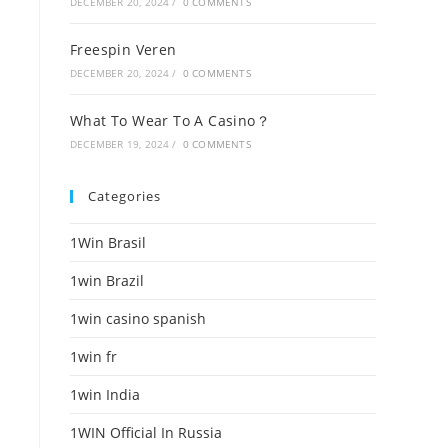
DECEMBER 20, 2024
/
0 COMMENTS
Freespin Veren
DECEMBER 20, 2024
/
0 COMMENTS
What To Wear To A Casino？
DECEMBER 19, 2024
/
0 COMMENTS
Categories
1Win Brasil
1win Brazil
1win casino spanish
1win fr
1win India
1WIN Official In Russia