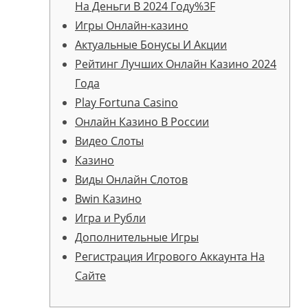
На Деньги В 2024 Году%3F
Игры Онлайн-казино
Актуальные Бонусы И Акции
Peйтинг Лучшиx Oнлaйн Кaзинo 2024
Гoдa
Play Fortuna Casino
Онлайн Казино В России
Видео Слоты
Казино
Виды Онлайн Слотов
Bwin Казино
Игра и Рубли
Дополнительные Игры
Регистрация Игрового Аккаунта На
Сайте