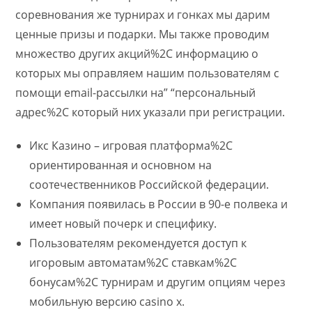
соревнования же турнирах и гонках мы дарим
ценные призы и подарки. Мы также проводим
множество других акций%2C информацию о
которых мы оправляем нашим пользователям с
помощи email-рассылки на” “персональный
адрес%2C который них указали при регистрации.
Икс Казино – игровая платформа%2C
ориентированная и основном на
соотечественников Российской федерации.
Компания появилась в России в 90-е полвека и
имеет новый почерк и специфику.
Пользователям рекомендуется доступ к
игоровым автоматам%2C ставкам%2C
бонусам%2C турнирам и другим опциям через
мобильную версию casino x.