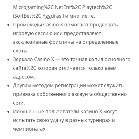
Microgaming%2C NetEnt%2C Playtech%2C
iSoftBet%2C Yggdrasil и многие те.
Промокоды Casino Х помогают продлевать
игровую сессию или предоставляют
эксклюзивные фриспины на определенные
слоты.
Зеркало Casino X — это точная копия основного
сайта%2C которая отличается только веем
адресом.
Другим методом регистрации может служить
привязка собственного аккаунта общественно
сети.
Искушенные пользователи Казино X могут
испытать свою удачу в разных турнирах и
чемпионатах.