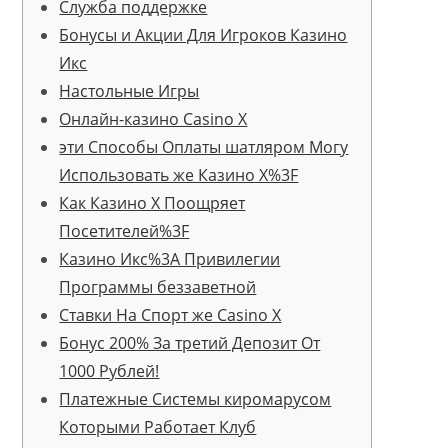
Служба поддержке
Бонусы и Акции Для Игроков Казино
Икс
Настольные Игры
Онлайн-казино Casino X
эти Способы Оплаты шатляром Могу
Использовать же Казино Х%3F
Как Казино Х Поощряет
Посетителей%3F
Казино Икс%3A Привилегии
Программы беззаветной
Ставки На Спорт же Casino X
Бонус 200% За третий Депозит От
1000 Рублей!
Платежные Системы киромарусом
Которыми Работает Клуб