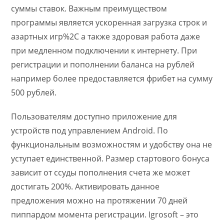
суммы ставок. Важным преимуществом
программы является ускоренная загрузка строк и
азартных игр%2C а также здоровая работа даже
при медленном подключении к интернету. При
регистрации и пополнении баланса на рублей
например более предоставляется фрибет на сумму
500 рублей.
Пользователям доступно приложение для
устройств под управлением Android. По
функциональным возможностям и удобству она не
уступает единственной. Размер стартового бонуса
зависит от ссуды пополнения счета же может
достигать 200%. Активировать данное
предложения можно на протяжении 70 дней
пиппардом момента регистрации. Igrosoft – это