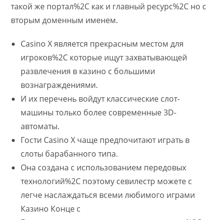
такой же портал%2C как и главный ресурс%2C но с
вторым доменным именем.
Casino X является прекрасным местом для
игроков%2C которые ищут захватывающей
развлечения в казино с большими
вознаграждениями.
И их перечень войдут классические слот-
машины только более современные 3D-
автоматы.
Гости Casino X чаще предпочитают играть в
слоты барабанного типа.
Она создана с использованием передовых
технологий%2C поэтому севилестр можете с
легче наслаждаться всеми любимого играми
Казино Конце с