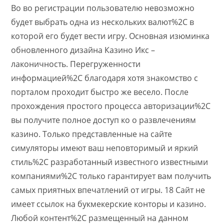
Во во регистрации пользователю невозможно
будет выбрать одна из нескольких валют%2C в
которой его будет вести игру. Основная изюминка
обновленного дизайна Казино Икс –
лаконичность. Перегруженности
информацией%2C благодаря хотя знакомство с
порталом проходит быстро же весело. После
прохождения простого процесса авторизации%2C
вы получите полное доступ ко о развлечениям
казино. Только представленные на сайте
симуляторы имеют ваш неповторимый и яркий
стиль%2C разработанный известного известными
компаниями%2C только гарантирует вам получить
самых приятных впечатлений от игры. 18 Сайт не
имеет ссылок на букмекерские конторы и казино.
Любой контент%2C размещенный на данном