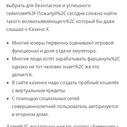
выбрать для безопасное и успешного
геймплея%3F Пожалуй%2C сегодня сложно найти
такого волеизъявляющего%2C который бы даже
слышал о Казино Х.
Многие юзеры первично оценивают игровой
функционал и доля отдачи эмулятора.
Многие люди хотят зарабатывать фарцануть%2C
однако не тот человек знает%2C же это
делается.
В сайте казинох надо создать пробный кошелёк
с виртуальным кредиты.
С помощью социальных сетей
совершеннолетний пользователь авторизуется
в игорном доме.
Далее%2C достаточно нажать кнопку «Завершить»