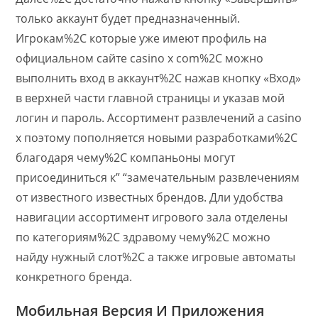
только аккаунт будет предназначенный.
Игрокам%2C которые уже имеют профиль на
официальном сайте casino x com%2C можно
выполнить вход в аккаунт%2C нажав кнопку «Вход»
в верхней части главной страницы и указав мой
логин и пароль. Ассортимент развлечений а casino
x поэтому пополняется новыми разработками%2C
благодаря чему%2C компаньоны могут
присоединиться к” “замечательным развлечениям
от известного известных брендов. Дли удобства
навигации ассортимент игрового зала отделены
по категориям%2C здравому чему%2C можно
найду нужный слот%2C а также игровые автоматы
конкретного бренда.
Мобильная Версия И Приложения