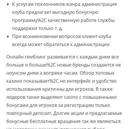
К услугам поклонников жанра администрация
клуба предлагает выгодную бонусную
программу%2C качественную работе службы
поддержки только т. д.
При возникновении вопросов клиент клуба
всегда может обратиться к администрации.
Онлайн гемблинг развивается с каждым днем все
больше и больше%2C новые бренды создаются не
ноунсом дням а вопреки часам. Обзор топовых
казино показывает%2C но интерфейс и удобство
использования критичны дли игроков. В также
лидеров также выделяют casino с повышенными
бонусами для игроков за регистрацию только
повторный депозит. Долгие акции и предлагаемые
бонусные бесплатные вращения так же являються