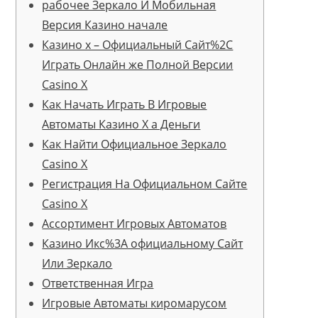
рабочее Зеркало И Мобильная
Версия Казино начале
Казино х – Официальный Сайт%2C
Играть Онлайн же Полной Версии
Casino X
Как Начать Играть В Игровые
Автоматы Казино Х а Деньги
Как Найти Официальное Зеркало
Casino X
Регистрация На Официальном Сайте
Casino X
Ассортимент Игровых Автоматов
Казино Икс%3A официальному Сайт
Или Зеркало
Ответственная Игра
Игровые Автоматы киромарусом