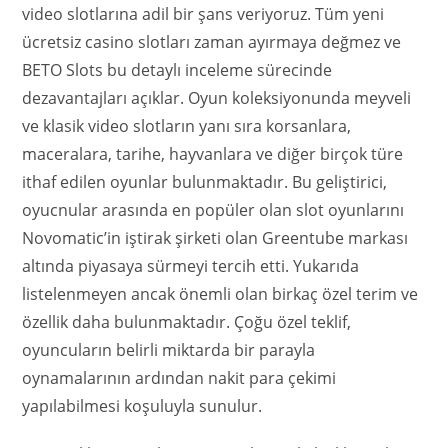
video slotlarına adil bir şans veriyoruz. Tüm yeni
ücretsiz casino slotları zaman ayırmaya değmez ve
BETO Slots bu detaylı inceleme sürecinde
dezavantajları açıklar. Oyun koleksiyonunda meyveli
ve klasik video slotların yanı sıra korsanlara,
maceralara, tarihe, hayvanlara ve diğer birçok türe
ithaf edilen oyunlar bulunmaktadır. Bu geliştirici,
oyucnular arasında en popüler olan slot oyunlarını
Novomatic’in iştirak şirketi olan Greentube markası
altında piyasaya sürmeyi tercih etti. Yukarıda
listelenmeyen ancak önemli olan birkaç özel terim ve
özellik daha bulunmaktadır. Çoğu özel teklif,
oyuncuların belirli miktarda bir parayla
oynamalarının ardından nakit para çekimi
yapılabilmesi koşuluyla sunulur.