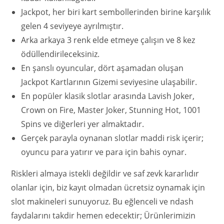
Jackpot, her biri kart sembollerinden birine karşılık
gelen 4 seviyeye ayrılmıştır.
Arka arkaya 3 renk elde etmeye çalışın ve 8 kez
ödüllendirileceksiniz.
En şanslı oyuncular, dört aşamadan oluşan
Jackpot Kartlarının Gizemi seviyesine ulaşabilir.
En popüler klasik slotlar arasında Lavish Joker,
Crown on Fire, Master Joker, Stunning Hot, 1001
Spins ve diğerleri yer almaktadır.
Gerçek parayla oynanan slotlar maddi risk içerir;
oyuncu para yatırır ve para için bahis oynar.
Riskleri almaya istekli değildir ve saf zevk kararlıdır
olanlar için, biz kayıt olmadan ücretsiz oynamak için
slot makineleri sunuyoruz. Bu eğlenceli ve ndash
faydalarını takdir hemen edecektir; Ürünlerimizin