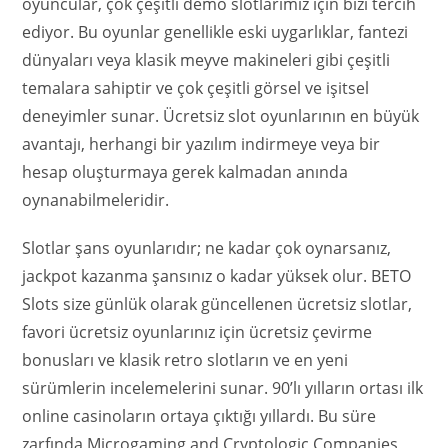
oyuncular, çok çeşitli demo slotlarımız için bizi tercih
ediyor. Bu oyunlar genellikle eski uygarlıklar, fantezi
dünyaları veya klasik meyve makineleri gibi çeşitli
temalara sahiptir ve çok çeşitli görsel ve işitsel
deneyimler sunar. Ücretsiz slot oyunlarının en büyük
avantajı, herhangi bir yazılım indirmeye veya bir
hesap oluşturmaya gerek kalmadan anında
oynanabilmeleridir.
Slotlar şans oyunlarıdır; ne kadar çok oynarsanız,
jackpot kazanma şansınız o kadar yüksek olur. BETO
Slots size günlük olarak güncellenen ücretsiz slotlar,
favori ücretsiz oyunlarınız için ücretsiz çevirme
bonusları ve klasik retro slotların ve en yeni
sürümlerin incelemelerini sunar. 90’lı yılların ortası ilk
online casinoların ortaya çıktığı yıllardı. Bu süre
zarfında Microgaming and Cryptologic Companies