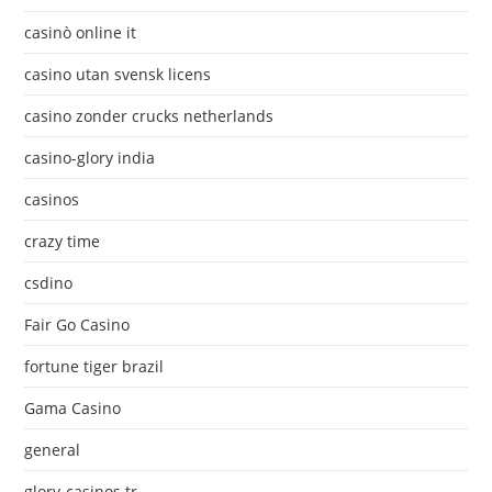
casinò online it
casino utan svensk licens
casino zonder crucks netherlands
casino-glory india
casinos
crazy time
csdino
Fair Go Casino
fortune tiger brazil
Gama Casino
general
glory-casinos tr