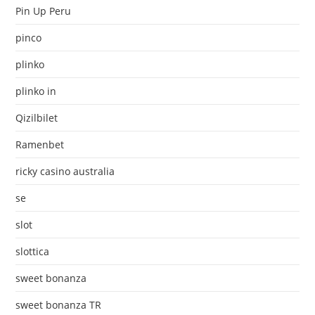
Pin Up Peru
pinco
plinko
plinko in
Qizilbilet
Ramenbet
ricky casino australia
se
slot
slottica
sweet bonanza
sweet bonanza TR