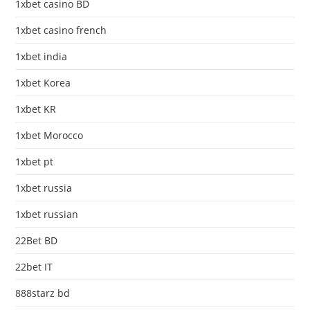
1xbet casino BD
1xbet casino french
1xbet india
1xbet Korea
1xbet KR
1xbet Morocco
1xbet pt
1xbet russia
1xbet russian
22Bet BD
22bet IT
888starz bd