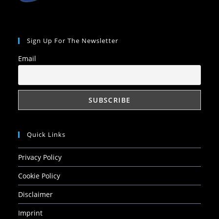
Sign Up For The Newsletter
Email
Quick Links
Privacy Policy
Cookie Policy
Disclaimer
Imprint