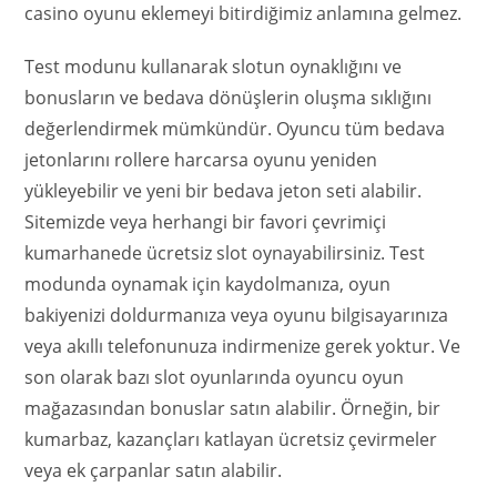
casino oyunu eklemeyi bitirdiğimiz anlamına gelmez.
Test modunu kullanarak slotun oynaklığını ve
bonusların ve bedava dönüşlerin oluşma sıklığını
değerlendirmek mümkündür. Oyuncu tüm bedava
jetonlarını rollere harcarsa oyunu yeniden
yükleyebilir ve yeni bir bedava jeton seti alabilir.
Sitemizde veya herhangi bir favori çevrimiçi
kumarhanede ücretsiz slot oynayabilirsiniz. Test
modunda oynamak için kaydolmanıza, oyun
bakiyenizi doldurmanıza veya oyunu bilgisayarınıza
veya akıllı telefonunuza indirmenize gerek yoktur. Ve
son olarak bazı slot oyunlarında oyuncu oyun
mağazasından bonuslar satın alabilir. Örneğin, bir
kumarbaz, kazançları katlayan ücretsiz çevirmeler
veya ek çarpanlar satın alabilir.