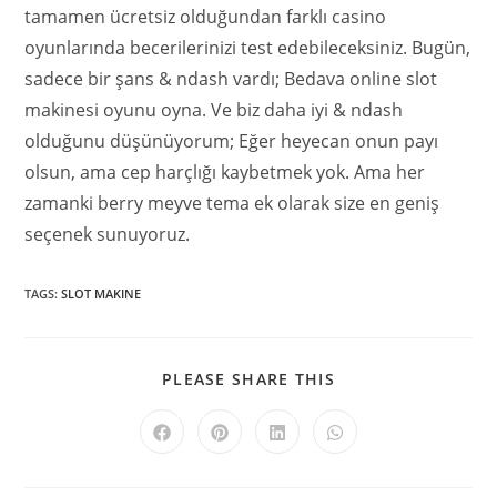
tamamen ücretsiz olduğundan farklı casino
oyunlarında becerilerinizi test edebileceksiniz. Bugün,
sadece bir şans & ndash vardı; Bedava online slot
makinesi oyunu oyna. Ve biz daha iyi & ndash
olduğunu düşünüyorum; Eğer heyecan onun payı
olsun, ama cep harçlığı kaybetmek yok. Ama her
zamanki berry meyve tema ek olarak size en geniş
seçenek sunuyoruz.
TAGS:
SLOT MAKINE
PLEASE SHARE THIS